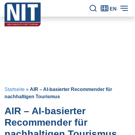
Zum Inhalt springen
NIT – Tourism Research
Seit 30 Jahren verlässliche Erkenntnisse für den Tourismus.
EN
Seitensuche
Hau
Startseite
»
AIR – AI-basierter Recommender für
nachhaltigen Tourismus
AIR – AI-basierter
Recommender für
nachhaltigen Tourismus