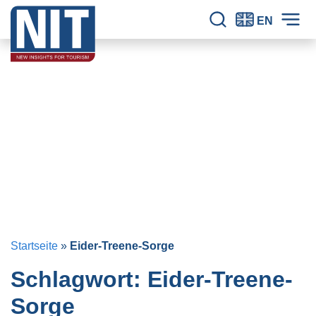
Zum Inhalt springen
NIT – Tourism Research
Seit 30 Jahren verlässliche Erkenntnisse für den Tourismus.
EN
Seitensuche
Hau
Startseite
»
Eider-Treene-Sorge
Schlagwort:
Eider-Treene-
Sorge