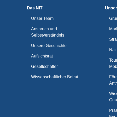
Das NIT
Unser
Unser Team
Gru
Anspruch und
Mar
Selbstverständnis
Stra
Unsere Geschichte
Nach
Aufsichtsrat
Tour
Gesellschafter
Mobi
Wissenschaftlicher Beirat
Förd
Ant
Wiss
Qual
Präs
Eve