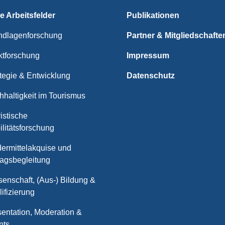
e Arbeitsfelder
Publikationen
ndlagenforschung
Partner & Mitgliedschafte
ktforschung
Impressum
tegie & Entwicklung
Datenschutz
haltigkeit im Tourismus
istische
litätsforschung
ermittelakquise und
ragsbegleitung
enschaft, (Aus-) Bildung &
ifizierung
entation, Moderation &
nts