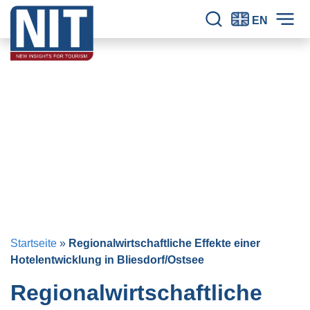
Zum Inhalt springen
NIT – Tourism Research
Seit 30 Jahren verlässliche Erkenntnisse für den Tourismus.
EN
Seitensuche
Hau
Startseite
»
Regionalwirtschaftliche Effekte einer
Hotelentwicklung in Bliesdorf/Ostsee
Regionalwirtschaftliche