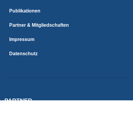
Publikationen
Partner & Mitgliedschaften
Impressum
Datenschutz
PARTNER
Kiel University | C
Reise Analyse
Reise Analyse
FH Westküste | Wirtschaft