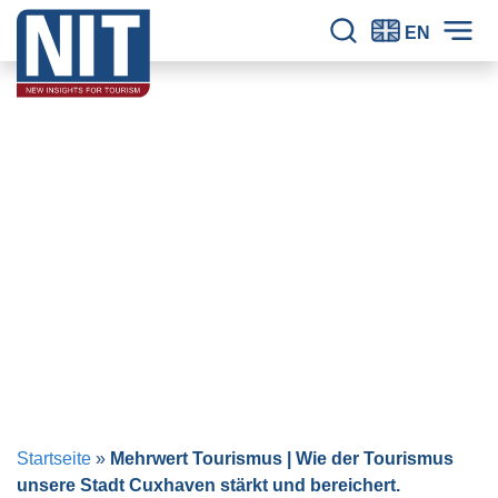
Zum Inhalt springen
NIT – Tourism Research
Seit 30 Jahren verlässliche Erkenntnisse für den Tourismus.
EN
Seitensuche
Hau
Startseite
»
Mehrwert Tourismus | Wie der Tourismus
unsere Stadt Cuxhaven stärkt und bereichert.