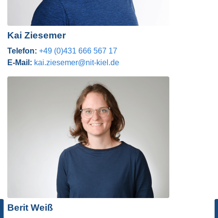
Kai Ziesemer
Telefon:
+49 (0)431 666 567 17
E-Mail:
kai.ziesemer@nit-kiel.de
Berit Weiß
rageentwicklung und ihre Einflussfaktoren