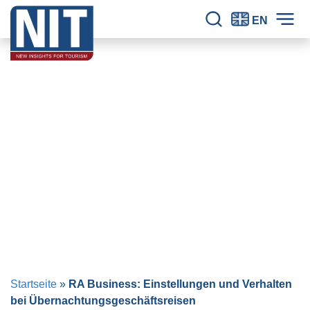
Zum Inhalt springen
NIT – Tourism Research
Seit 30 Jahren verlässliche Erkenntnisse für den Tourismus.
EN
Seitensuche
Hau
Startseite
»
RA Business: Einstellungen und Verhalten
bei Übernachtungsgeschäftsreisen