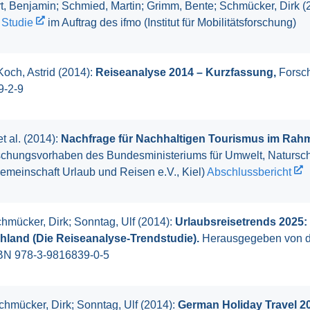
t, Benjamin; Schmied, Martin; Grimm, Bente; Schmücker, Dirk (
.
Studie
im Auftrag des ifmo (Institut für Mobilitätsforschung)
och, Astrid (2014):
Reiseanalyse 2014 – Kurzfassung,
Forsch
9-2-9
t al. (2014):
Nachfrage für Nachhaltigen Tourismus im Rah
chungsvorhaben des Bundesministeriums für Umwelt, Naturschu
emeinschaft Urlaub und Reisen e.V., Kiel)
Abschlussbericht
mücker, Dirk; Sonntag, Ulf (2014):
Urlaubsreisetrends 2025: 
hland (Die Reiseanalyse-Trendstudie).
Herausgegeben von d
ISBN 978-3-9816839-0-5
hmücker, Dirk; Sonntag, Ulf (2014):
German Holiday Travel 20