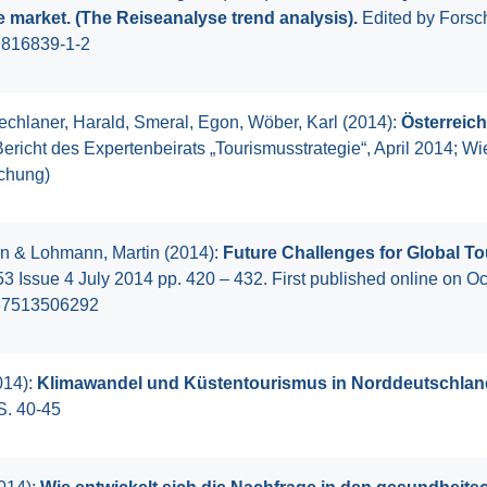
 market. (The Reiseanalyse trend analysis).
Edited by Forsc
9816839-1-2
chlaner, Harald, Smeral, Egon, Wöber, Karl (2014):
Österreich
ericht des Expertenbeirats „Tourismusstrategie“, April 2014; W
schung)
on & Lohmann, Martin (2014):
Future Challenges for Global T
 Issue 4 July 2014 pp. 420 – 432. First published online on O
287513506292
014):
Klimawandel und Küstentourismus in Norddeutschlan
 S. 40-45