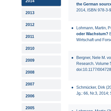
2014
the German source
2014, ISBN 978-3-
2013
2012
Lohmann, Martin, Pe
oder Wachstum?
B
2011
Wirtschaft und For
2010
Bergner, Nele M. v
2009
Research. Volume 53
doi:10.1177/0047
2008
2007
Schmücker, Dirk (2
Jg.: 66, Nr.3, 2014;
2006
2005