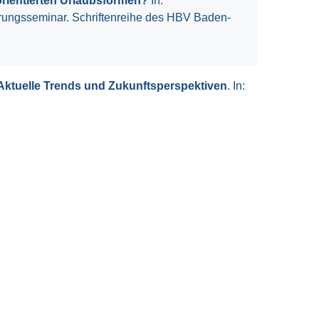
orientierten Urlaubsformen?
In:
hrungsseminar. Schriftenreihe des HBV Baden-
 Aktuelle Trends und Zukunftsperspektiven
. In: