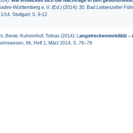
014):
Wie entwickelt sich die Nachfrage in den gesundheits
aden-Württemberg e. V. (Ed.) (2014): 30. Bad Liebenzeller Fü
1/14. Stuttgart; S. 9-12
m, Bente; Kuhnimhof, Tobias (2014): L
angstreckenmobilität –
kehrswesen, 66, Heft 1, März 2014, S. 76–79