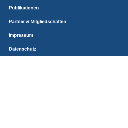
Publikationen
Partner & Mitgliedschaften
Impressum
Datenschutz
PARTNER
Kiel University | C
Reise Analyse
Reise Analyse
FH Westküste | Wirtschaft