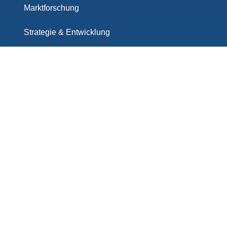
Marktforschung
Strategie & Entwicklung
Nachhaltigkeit im Tourismus
Touristische Mobilitätsforschung
Fördermittelakquise und Antragsbegleitung
Wissenschaft, (Aus-) Bildung & Qualifizierung
Präsentation, Moderation & Events
Publikationen
Partner & Mitgliedschaften