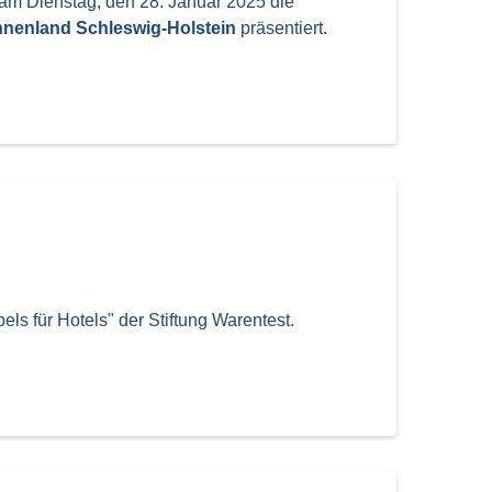
am Dienstag, den 28. Januar 2025 die
nnenland Schleswig-Holstein
präsentiert.
ls für Hotels" der Stiftung Warentest.