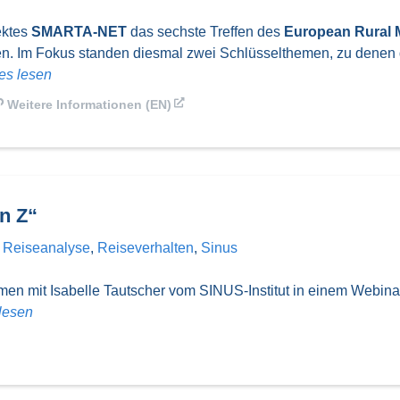
ektes
SMARTA-NET
das sechste Treffen des
European Rural 
en. Im Fokus standen diesmal zwei Schlüsselthemen, zu dene
les lesen
Weitere Informationen (EN)
n Z“
:
Reiseanalyse
,
Reiseverhalten
,
Sinus
men mit Isabelle Tautscher vom SINUS-Institut in einem Webin
 lesen