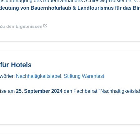
tsführertagung des Bauernverbandes Schleswig-Holstein e. V. 
Bedeutung von Bauernhofurlaub & Landtourismus für das Bi
Zu den Ergebnissen
für Hotels
wörter:
Nachhaltigkeitslabel
,
Stiftung Warentest
tise am
25. September 2024
den Fachbeirat "Nachhaltigkeitslabe