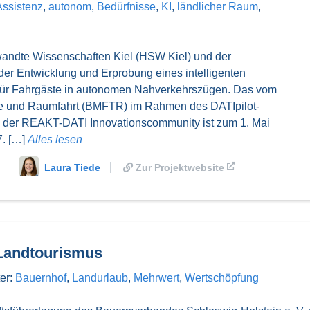
Assistenz
,
autonom
,
Bedürfnisse
,
KI
,
ländlicher Raum
,
wandte Wissenschaften Kiel (HSW Kiel) und der
er Entwicklung und Erprobung eines intelligenten
) für Fahrgäste in autonomen Nahverkehrszügen. Das vom
ie und Raumfahrt (BMFTR) im Rahmen des DATIpilot-
 der REAKT-DATI Innovationscommunity ist zum 1. Mai
7. […]
Alles lesen
Laura Tiede
Zur Projektwebsite
Landtourismus
er:
Bauernhof
,
Landurlaub
,
Mehrwert
,
Wertschöpfung