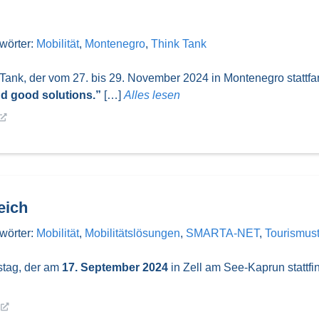
wörter:
Mobilität
,
Montenegro
,
Think Tank
nk, der vom 27. bis 29. November 2024 in Montenegro stattfand.
and good solutions.”
[…]
Alles lesen
eich
wörter:
Mobilität
,
Mobilitätslösungen
,
SMARTA-NET
,
Tourismus
stag, der am
17. September 2024
in Zell am See-Kaprun stattfi